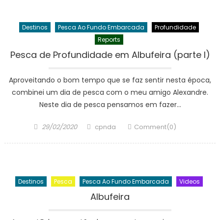
Destinos
Pesca Ao Fundo Embarcada
Profundidade
Reports
Pesca de Profundidade em Albufeira (parte I)
Aproveitando o bom tempo que se faz sentir nesta época,
combinei um dia de pesca com o meu amigo Alexandre.
Neste dia de pesca pensamos em fazer…
Posted
Author
29/02/2020
cpnda
Comment(0)
on
Destinos
Pesca
Pesca Ao Fundo Embarcada
Videos
Albufeira