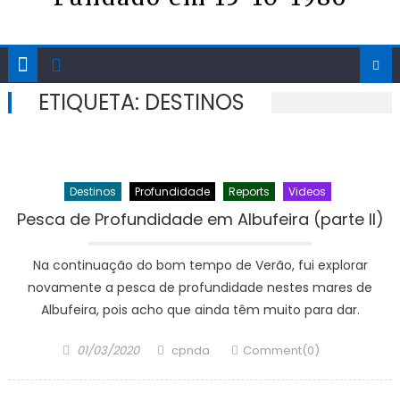
ETIQUETA:
DESTINOS
Destinos
Profundidade
Reports
Videos
Pesca de Profundidade em Albufeira (parte II)
Na continuação do bom tempo de Verão, fui explorar
novamente a pesca de profundidade nestes mares de
Albufeira, pois acho que ainda têm muito para dar.
Posted
Author
01/03/2020
cpnda
Comment(0)
on