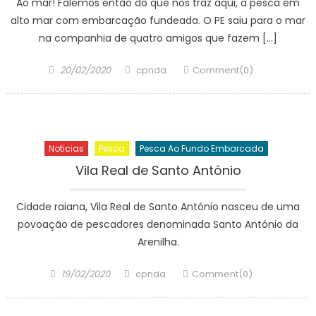
Ao mar! Falemos então do que nos traz aqui, a pesca em
alto mar com embarcação fundeada. O PE saiu para o mar
na companhia de quatro amigos que fazem […]
Posted
Author
20/02/2020
cpnda
Comment(0)
on
Noticias
Pesca
Pesca Ao Fundo Embarcada
Vila Real de Santo António
Cidade raiana, Vila Real de Santo António nasceu de uma
povoação de pescadores denominada Santo António da
Arenilha.
Posted
Author
19/02/2020
cpnda
Comment(0)
on