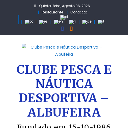
Skip
Quinta-feira, Agosto 06, 2026
to
Restaurante
Contacto
content
CLUBE PESCA E
NÁUTICA
DESPORTIVA –
ALBUFEIRA
Fundado em 15-10-1986