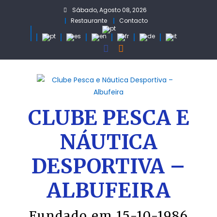
Skip
Sábado, Agosto 08, 2026
to
Restaurante
Contacto
content
CLUBE PESCA E
NÁUTICA
DESPORTIVA –
ALBUFEIRA
Fundado em 15-10-1986