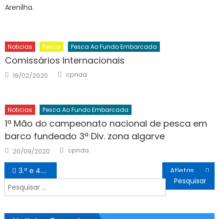
Arenilha.
Noticias
Pesca
Pesca Ao Fundo Embarcada
Comissários Internacionais
Author
Posted
cpnda
19/02/2020
on
Noticias
Pesca Ao Fundo Embarcada
1ª Mão do campeonato nacional de pesca em
barco fundeado 3ª Div. zona algarve
Author
Posted
cpnda
20/09/2020
on
Navegação
3.ª e 4.ª provas do Campeonato Nacional de Surfcasting
Atletas do CPNDA homenageados na 29ª Gala do Desporto de Portugal
de
Pesquisar
artigos
por: