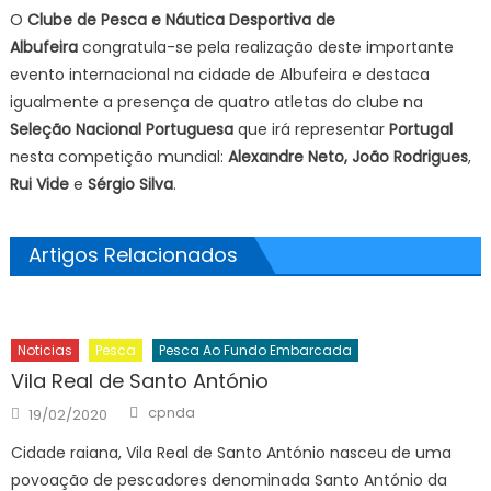
O
Clube de Pesca e Náutica Desportiva de
Albufeira
congratula-se pela realização deste importante
evento internacional na cidade de Albufeira e destaca
igualmente a presença de quatro atletas do clube na
Seleção Nacional Portuguesa
que irá representar
Portugal
nesta competição mundial:
Alexandre Neto,
João Rodrigues
,
Rui Vide
e
Sérgio Silva
.
Artigos Relacionados
Noticias
Pesca
Pesca Ao Fundo Embarcada
Vila Real de Santo António
Author
Posted
cpnda
19/02/2020
on
Cidade raiana, Vila Real de Santo António nasceu de uma
povoação de pescadores denominada Santo António da