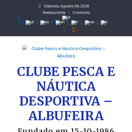
Skip
Sábado, Agosto 08, 2026
to
Restaurante
Contacto
content
CLUBE PESCA E
NÁUTICA
DESPORTIVA –
ALBUFEIRA
Fundado em 15-10-1986