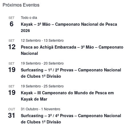
Próximos Eventos
Todo o dia
SET
6
Kayak – 3ª Mão – Campeonato Nacional de Pesca
2026
12 Setembro
-
13 Setembro
SET
12
Pesca ao Achigã Embarcada – 3ª Mão – Campeonato
Nacional
19 Setembro
-
20 Setembro
SET
19
Surfcasting – 1ª / 2ª Provas – Campeonato Nacional
de Clubes 1ª Divisão
19 Setembro
-
25 Setembro
SET
19
Kayak – III Campeonato do Mundo de Pesca em
Kayak de Mar
31 Outubro
-
1 Novembro
OUT
31
Surfcasting – 3ª / 4ª Provas – Campeonato Nacional
de Clubes 1ª Divisão