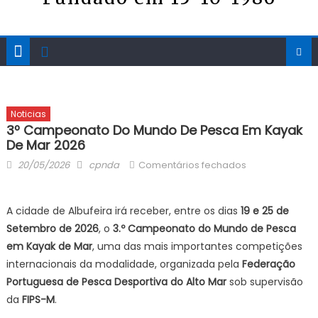
Noticias
3º Campeonato Do Mundo De Pesca Em Kayak
De Mar 2026
Posted
Author
em
20/05/2026
cpnda
Comentários fechados
on
3º
Campeonato
A cidade de Albufeira irá receber, entre os dias
19 e 25 de
do
Setembro de 2026
, o
3.º Campeonato do Mundo de Pesca
Mundo
de
em Kayak de Mar
, uma das mais importantes competições
Pesca
internacionais da modalidade, organizada pela
Federação
em
Portuguesa de Pesca Desportiva do Alto Mar
sob supervisão
Kayak
da
FIPS-M
.
de