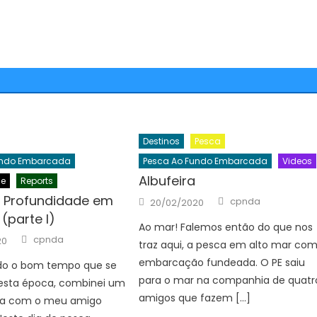
Destinos
Pesca
undo Embarcada
Pesca Ao Fundo Embarcada
Videos
Albufeira
de
Reports
Author
 Profundidade em
Posted
cpnda
20/02/2020
on
 (parte I)
Ao mar! Falemos então do que nos
Author
cpnda
20
traz aqui, a pesca em alto mar co
embarcação fundeada. O PE saiu
do o bom tempo que se
para o mar na companhia de quatr
nesta época, combinei um
amigos que fazem […]
ca com o meu amigo