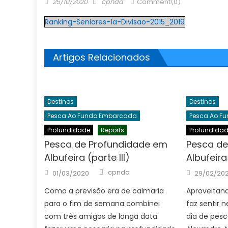
Posted
Author
25/10/2020
cpnda
Comment(0)
on
Ranking-Seniores-1a-Divisao-2015_2019
Artigos Relacionados
Destinos
Destinos
Pesca Ao Fundo Embarcada
Pesca Ao F
Profundidade
Reports
Profundida
Pesca de Profundidade em
Pesca de
Albufeira (parte III)
Albufeira
Author
Posted
Posted
cpnda
01/03/2020
29/02/20
on
on
Como a previsão era de calmaria
Aproveitan
para o fim de semana combinei
faz sentir 
com três amigos de longa data
dia de pes