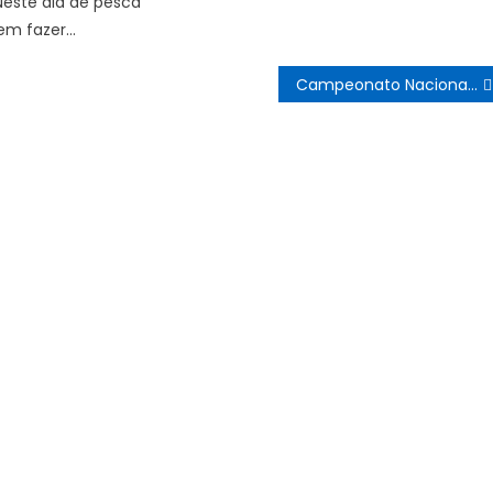
Neste dia de pesca
em fazer…
Campeonato Nacional da 2ª Divisão – 1ª mão Época de 2020