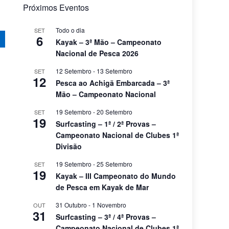
Próximos Eventos
Todo o dia
SET
6
Kayak – 3ª Mão – Campeonato
Nacional de Pesca 2026
12 Setembro
-
13 Setembro
SET
12
Pesca ao Achigã Embarcada – 3ª
Mão – Campeonato Nacional
19 Setembro
-
20 Setembro
SET
19
Surfcasting – 1ª / 2ª Provas –
Campeonato Nacional de Clubes 1ª
Divisão
19 Setembro
-
25 Setembro
SET
19
Kayak – III Campeonato do Mundo
de Pesca em Kayak de Mar
31 Outubro
-
1 Novembro
OUT
31
Surfcasting – 3ª / 4ª Provas –
Campeonato Nacional de Clubes 1ª