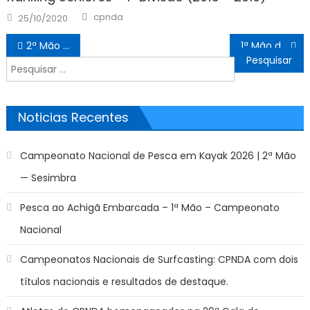
Author
Posted
cpnda
25/10/2020
on
Navegação
2ª Mão do Campeonato Nacional de Pesca em Kayak época 2020
1ª Mão do Campeonato Nacional Sub 16 e a 2ª Mão do Campeonato Nacional da 3ª Divisão Zona Algarve
de
Pesquisar
artigos
por:
Noticias Recentes
Campeonato Nacional de Pesca em Kayak 2026 | 2ª Mão
— Sesimbra
Pesca ao Achigã Embarcada – 1ª Mão – Campeonato
Nacional
Campeonatos Nacionais de Surfcasting: CPNDA com dois
títulos nacionais e resultados de destaque.