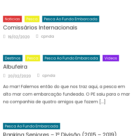
Noticias
Pesca
Pesca Ao Fundo Embarcada
Comissários Internacionais
Author
Posted
cpnda
19/02/2020
on
Destinos
Pesca
Pesca Ao Fundo Embarcada
Videos
Albufeira
Author
Posted
cpnda
20/02/2020
on
Ao mar! Falemos então do que nos traz aqui, a pesca em
alto mar com embarcação fundeada. O PE saiu para o mar
na companhia de quatro amigos que fazem […]
Pesca Ao Fundo Embarcada
Ranking Seniores – 1ª Divisão (2015 – 2019)