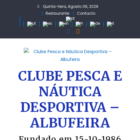
Skip
Quinta-feira, Agosto 06, 2026
to
Restaurante
Contacto
content
CLUBE PESCA E
NÁUTICA
DESPORTIVA –
ALBUFEIRA
Fundado em 15-10-1986