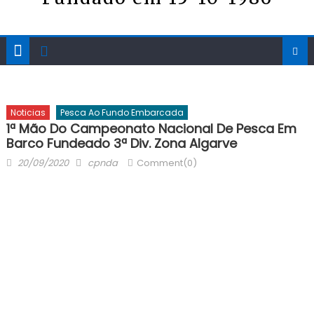
Noticias
Pesca Ao Fundo Embarcada
1ª Mão Do Campeonato Nacional De Pesca Em
Barco Fundeado 3ª Div. Zona Algarve
Posted
Author
20/09/2020
cpnda
Comment(0)
on