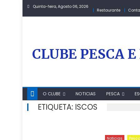
Skip
Quinta-feira, Agosto 06, 2026
Restaurante
Conta
to
content
CLUBE PESCA E
O CLUBE
NOTICIAS
PESCA
ES
ETIQUETA:
ISCOS
Noticias
Pesc