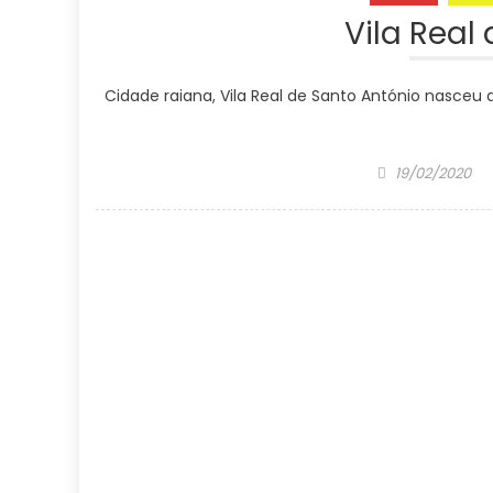
Vila Real
Cidade raiana, Vila Real de Santo António nasc
Posted
19/02/2020
on