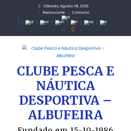
Skip
Sábado, Agosto 08, 2026
to
Restaurante
Contacto
content
CLUBE PESCA E
NÁUTICA
DESPORTIVA –
ALBUFEIRA
Fundado em 15-10-1986